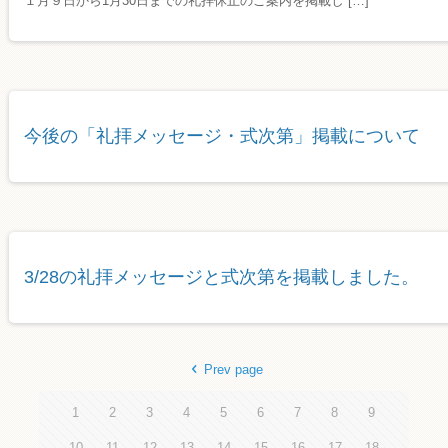
１月９日から1月30日までの礼拝休止のご案内を掲載し […]
今後の「礼拝メッセージ・式次第」掲載について
3/28の礼拝メッセージと式次第を掲載しました。
Prev page
1
2
3
4
5
6
7
8
9
10
11
12
13
14
15
16
17
18