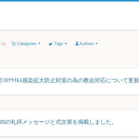
r by
Categories
Tags
Authors
型ｺﾛﾅｳｲﾙｽ感染拡大防止対策の為の教会対応について更
2/20の礼拝メッセージと式次第を掲載しました。