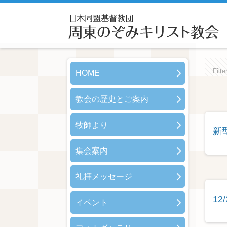
Filte
HOME
教会の歴史とご案内
牧師より
新
集会案内
礼拝メッセージ
1
イベント